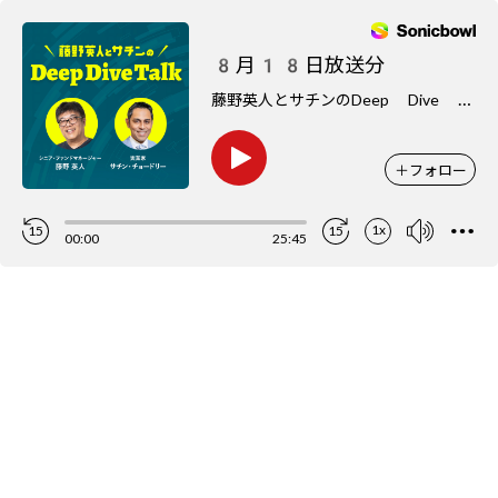
8月18日放送分
藤
野英人とサチンのDeep Dive Talk
＋
フォロー
1x
15
15
00:00
25:45