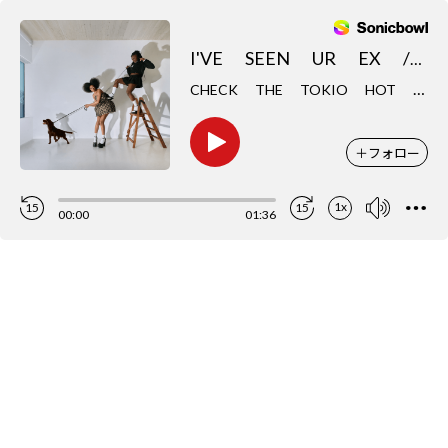
I'VE SEEN UR EX / FLOWEROVLOVE
C
HECK THE TOKIO HOT 100
＋
フォロー
1x
15
15
00:00
01:36