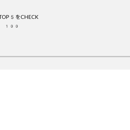
OP5をCHECK
OT 100