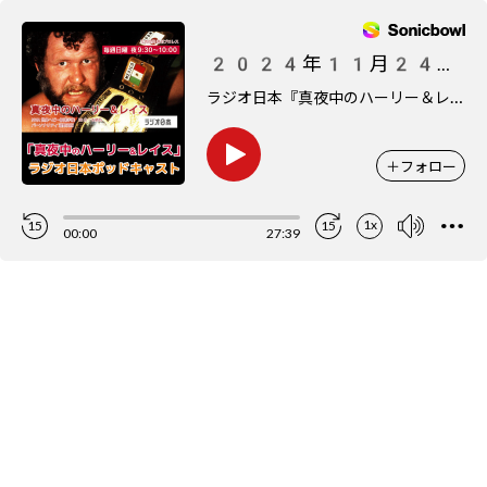
2024年11月24日 vs 陣（THE RAMPAGE）
ラ
ジオ日本『真夜中のハーリー＆レイス』ポッドキャスト
＋
フォロー
1x
15
15
00:00
27:39