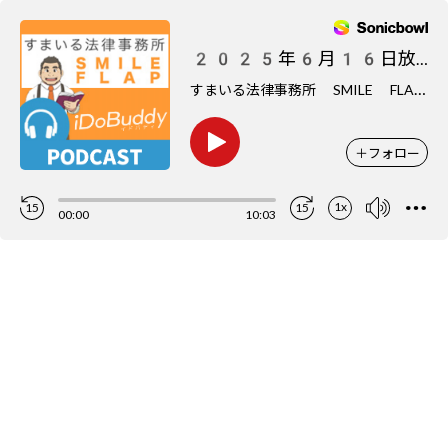
2025年6月16日放送分
す
まいる法律事務所 SMILE FLAP**
＋
フォロー
1x
15
15
00:00
10:03