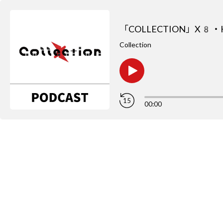
「COLLECTION」X
Collection
15
00:00