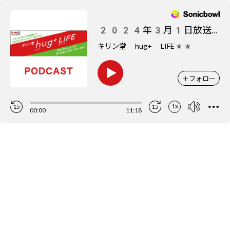
2024年3月1日放送分
キリン堂 hug+ LIFE**
＋
フォロー
1x
15
15
00:00
11:18