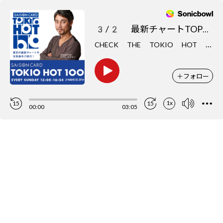
3/2 最新チャートTOP5をCHECK
C
HECK THE TOKIO HOT 100
＋
フォロー
1x
15
15
00:00
03:05