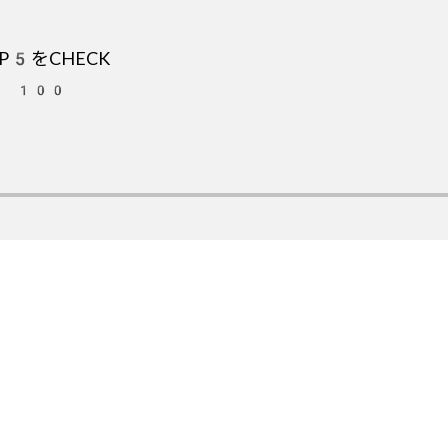
5をCHECK
OT 100