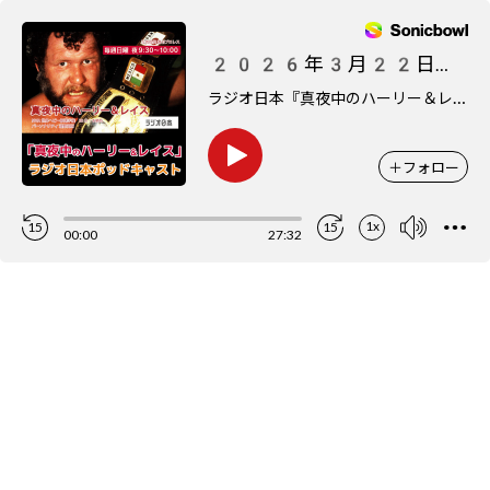
2026年3月22日 vs 萩原健太（音楽評論家）
ラ
ジオ日本『真夜中のハーリー＆レイス』ポッドキャスト
＋
フォロー
1x
15
15
00:00
27:32