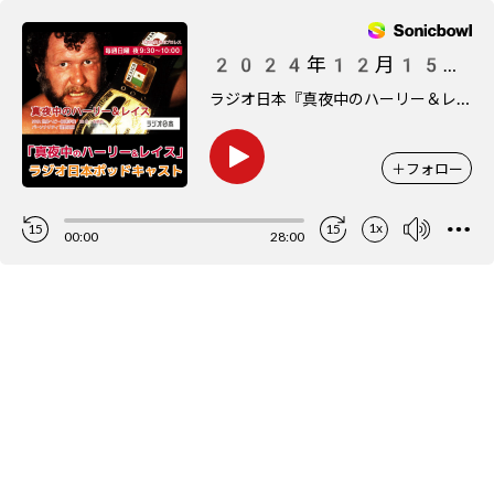
2024年12月15日 vs デイビーボーイ・スミスJr.（全日本プロレス）
ラ
ジオ日本『真夜中のハーリー＆レイス』ポッドキャスト
＋
フォロー
1x
15
15
00:00
28:00