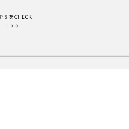
5をCHECK
OT 100