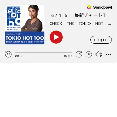
6/16 最新チャートTOP5をCHECK
C
HECK THE TOKIO HOT 100
＋
フォロー
1x
15
15
00:00
02:37