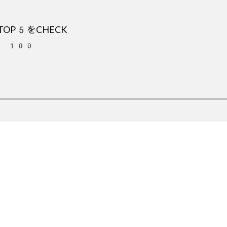
OP5をCHECK
OT 100