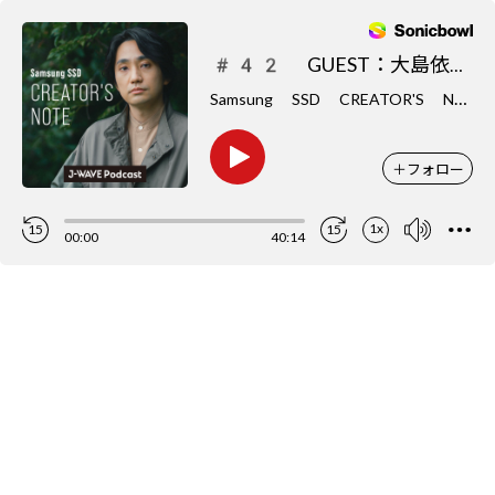
#42 GUEST：大島依提亜さん
S
amsung SSD CREATOR'S NOTE
＋
フォロー
1x
15
15
00:00
40:14