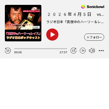
2026年4月5日 vs 齊藤健史（シューズデザイナー）
ラ
ジオ日本『真夜中のハーリー＆レイス』ポッドキャスト
＋
フォロー
1x
15
15
00:00
27:57