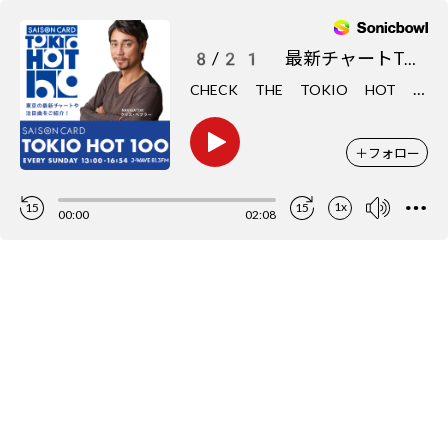
8/21 最新チャートTOP5をCHECK
C
HECK THE TOKIO HOT 100
＋
フォロー
1x
15
15
00:00
02:08