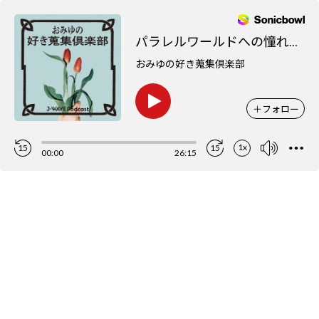
パラレルワールドへの憧れ？！ 歌人、穗村弘が愛する古紙の世界！
おみゆの好き蒐集倶楽部
＋
フォロー
1x
15
15
00:00
26:15