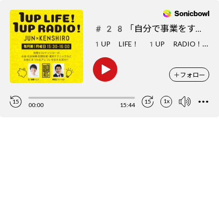
#28「自分で事業をするということは、どういうことか？」
1
UP LIFE！ 1UP RADIO！（お金の話）
＋
フォロー
1x
15
15
00:00
15:44