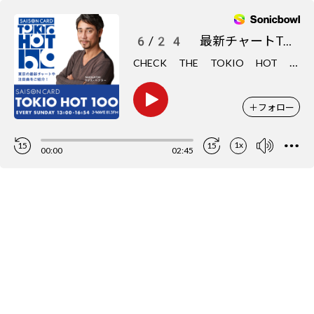
6/24 最新チャートTOP5をCHECK
C
HECK THE TOKIO HOT 100
＋
フォロー
1x
15
15
00:00
02:45