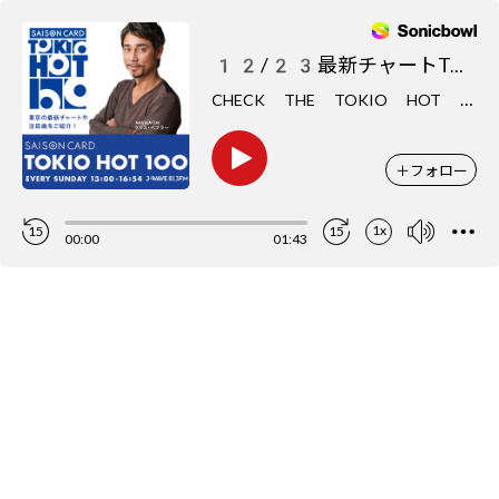
12/23最新チャートTOP5をCHECK
C
HECK THE TOKIO HOT 100
＋
フォロー
1x
15
15
00:00
01:43